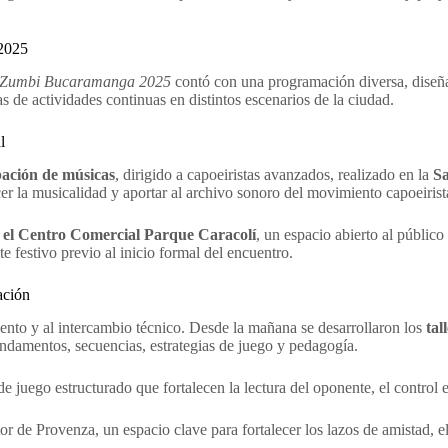
2025
e Zumbi Bucaramanga 2025
contó con una programación diversa, diseñad
as de actividades continuas en distintos escenarios de la ciudad.
l
ación de músicas
, dirigido a capoeiristas avanzados, realizado en la
Sa
cer la musicalidad y aportar al archivo sonoro del movimiento capoeirista
el Centro Comercial Parque Caracolí
, un espacio abierto al públic
e festivo previo al inicio formal del encuentro.
ación
ento y al intercambio técnico. Desde la mañana se desarrollaron los
tal
undamentos, secuencias, estrategias de juego y pedagogía.
de juego estructurado que fortalecen la lectura del oponente, el control 
tor de Provenza, un espacio clave para fortalecer los lazos de amistad, 