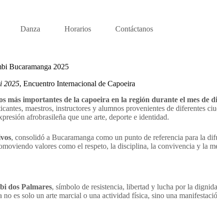
Danza
Horarios
Contáctanos
umbi Bucaramanga 2025
i 2025
, Encuentro Internacional de Capoeira
s más importantes de la capoeira en la región durante el mes de d
ticantes, maestros, instructores y alumnos provenientes de diferentes ci
presión afrobrasileña que une arte, deporte e identidad.
ivos
, consolidó a Bucaramanga como un punto de referencia para la difu
omoviendo valores como el respeto, la disciplina, la convivencia y la m
i dos Palmares
, símbolo de resistencia, libertad y lucha por la dignid
no es solo un arte marcial o una actividad física, sino una manifestación