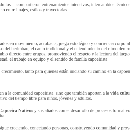
adultos— compartieron entrenamientos intensivos, intercambios técnicos
to entre linajes, estilos y trayectorias.
cados en movimiento, acrobacia, juego estratégico y conciencia corporal
so del berimbau, el canto tradicional y el entendimiento del ritmo dentro
mbio directo entre grupos, promoviendo el respeto y la lectura del juego
stad, el trabajo en equipo y el sentido de familia capoeirista.
 crecimiento, tanto para quienes están iniciando su camino en la capoe
n a la comunidad capoeirista, sino que también aportan a la
vida cult
tivo del tiempo libre para niños, jóvenes y adultos.
Capoeira Nativos
y sus aliados con el desarrollo de procesos formativ
ira.
ira sigue creciendo, conectando personas, construyendo comunidad y pr