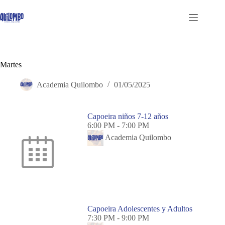
Saltar
al
contenido
Martes
Academia Quilombo
01/05/2025
Capoeira niños 7-12 años
6:00 PM
-
7:00 PM
Academia Quilombo
Capoeira Adolescentes y Adultos
7:30 PM
-
9:00 PM