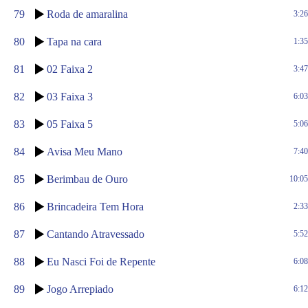
79
Roda de amaralina
3:26
80
Tapa na cara
1:35
81
02 Faixa 2
3:47
82
03 Faixa 3
6:03
83
05 Faixa 5
5:06
84
Avisa Meu Mano
7:40
85
Berimbau de Ouro
10:05
86
Brincadeira Tem Hora
2:33
87
Cantando Atravessado
5:52
88
Eu Nasci Foi de Repente
6:08
89
Jogo Arrepiado
6:12