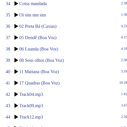
34
Coisa mandada
2:39
35
Oi sim sim sim
1:39
36
02 Preta Bá (Caxias)
4:23
37
05 Dendê (Boa Voz)
4:37
38
06 Luanda (Boa Voz)
4:19
39
08 Seus olhos (Boa Voz)
2:58
40
11 Mariana (Boa Voz)
3:19
41
17 Quadras (Boa Voz)
10:29
42
Track04.mp3
1:45
43
Track09.mp3
3:47
44
Track12.mp3
2:26