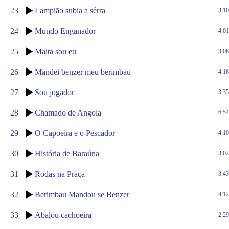
23
Lampião subia a sérra
3:10
24
Mundo Enganador
4:01
25
Maita sou eu
3:06
26
Mandei benzer meu berimbau
4:18
27
Sou jogador
3:35
28
Chamado de Angola
6:54
29
O Capoeira e o Pescador
4:10
30
História de Baraúna
3:02
31
Rodas na Praça
3:43
32
Berimbau Mandou se Benzer
4:12
33
Abalou cachoeira
2:29