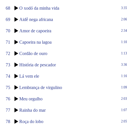
68
O xodó da minha vida
3:35
69
Aidê nega africana
2:06
70
Amor de capoeira
2:34
71
Capoeira na lagoa
1:10
72
Cordão de ouro
1:13
73
História de pescador
3:36
74
Lá vem ele
1:16
75
Lembrança de virgulino
1:09
76
Meu orgulho
2:03
77
Rainha do mar
1:07
78
Roça do lobo
2:05