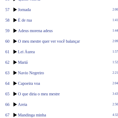
57
Jornada
2:00
58
É de rua
1:41
59
Adeus morena adeus
1:44
60
O meu mestre quer ver você balançar
2:09
61
Lei Áurea
1:57
62
Mariá
1:52
63
Navio Negreiro
2:21
64
Capoeira voa
2:04
65
O que diria o meu mestre
3:43
66
Areia
2:50
67
Mandinga minha
4:32