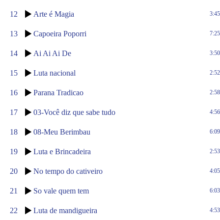
12
Arte é Magia
3:45
13
Capoeira Poporri
7:25
14
Ai Ai Ai De
3:50
15
Luta nacional
2:52
16
Parana Tradicao
2:58
17
03-Você diz que sabe tudo
4:56
18
08-Meu Berimbau
6:09
19
Luta e Brincadeira
2:53
20
No tempo do cativeiro
4:05
21
So vale quem tem
6:03
22
Luta de mandigueira
4:53