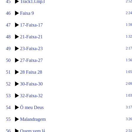
45
Track13.mp3
2:52
46
Faixa 9
2:24
47
17-Faixa-17
1:59
48
21-Faixa-21
1:32
49
23-Faixa-23
2:17
50
27-Faixa-27
1:56
51
28 Faixa 28
1:05
52
30-Faixa-30
2:09
53
32-Faixa-32
1:03
54
Ô meu Deus
3:17
55
Malandragem
3:26
56
Quem vem lá
2:51