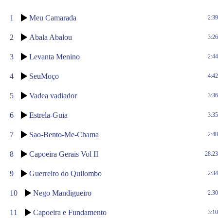
1
Meu Camarada
2:39
2
Abala Abalou
3:26
3
Levanta Menino
2:44
4
SeuMoço
4:42
5
Vadea vadiador
3:36
6
Estrela-Guia
3:35
7
Sao-Bento-Me-Chama
2:48
8
Capoeira Gerais Vol II
28:23
9
Guerreiro do Quilombo
2:34
10
Nego Mandigueiro
2:30
11
Capoeira e Fundamento
3:10